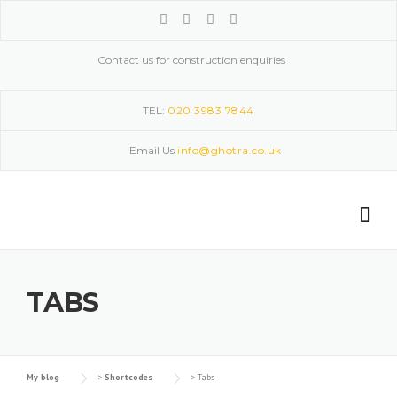
Skip
to
content
Contact us for construction enquiries
TEL:
020 3983 7844
Email Us
info@ghotra.co.uk
TABS
My blog
>
Shortcodes
>
Tabs