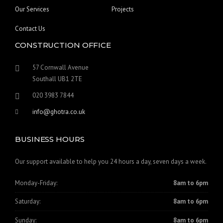
Our Services
Projects
Contact Us
CONSTRUCTION OFFICE
57 Cornwall Avenue
Southall UB1 2TE
020 3983 7844
info@ghotra.co.uk
BUSINESS HOURS
Our support available to help you 24 hours a day, seven days a week.
Monday-Friday:
8am to 6pm
Saturday:
8am to 6pm
Sunday:
8am to 6pm